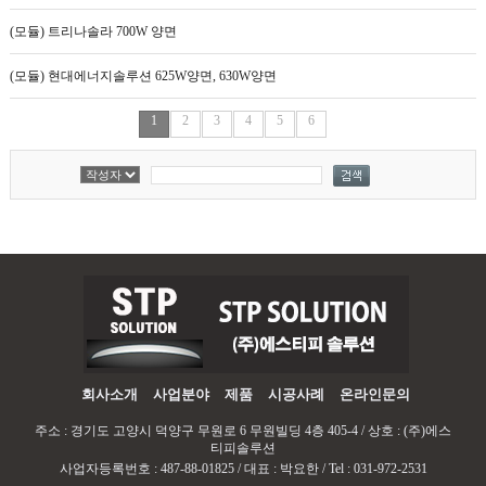
(모듈) 트리나솔라 700W 양면
(모듈) 현대에너지솔루션 625W양면, 630W양면
1
2
3
4
5
6
회사소개
사업분야
제품
시공사례
온라인문의
주소 : 경기도 고양시 덕양구 무원로 6 무원빌딩 4층 405-4 / 상호 : (주)에스
티피솔루션
사업자등록번호 : 487-88-01825 / 대표 : 박요한 / Tel : 031-972-2531