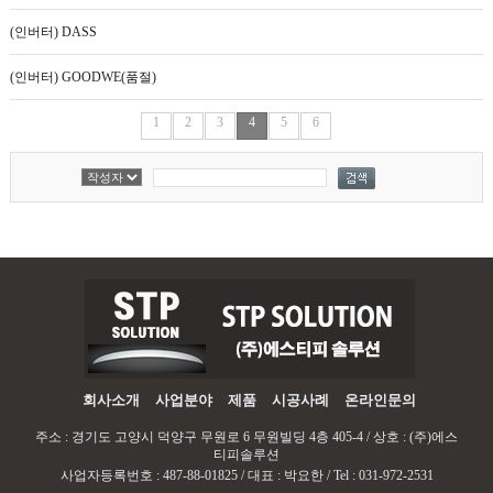
(인버터) DASS
(인버터) GOODWE(품절)
1
2
3
4
5
6
회사소개
사업분야
제품
시공사례
온라인문의
주소 : 경기도 고양시 덕양구 무원로 6 무원빌딩 4층 405-4 / 상호 : (주)에스
티피솔루션
사업자등록번호 : 487-88-01825 / 대표 : 박요한 / Tel : 031-972-2531